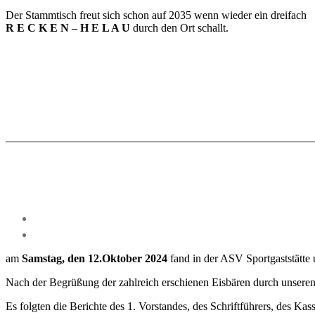
Der Stammtisch freut sich schon auf 2035 wenn wieder ein dreifach
R E C K E N – H E L A U
durch den Ort schallt.
am
Samstag, den 12.Oktober 2024
fand in der ASV Sportgaststätte
Nach der Begrüßung der zahlreich erschienen Eisbären durch unseren 
Es folgten die Berichte des 1. Vorstandes, des Schriftführers, des Kas