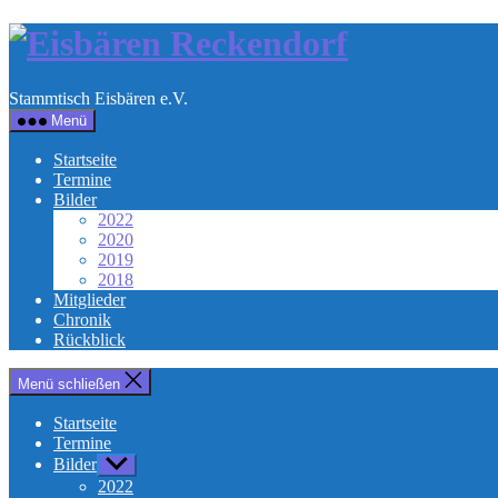
Direkt
Eisbären
zum
Inhalt
Reckendo
wechseln
Stammtisch Eisbären e.V.
Menü
Startseite
Termine
Bilder
2022
2020
2019
2018
Mitglieder
Chronik
Rückblick
Menü schließen
Startseite
Termine
Bilder
Untermenü
anzeigen
2022