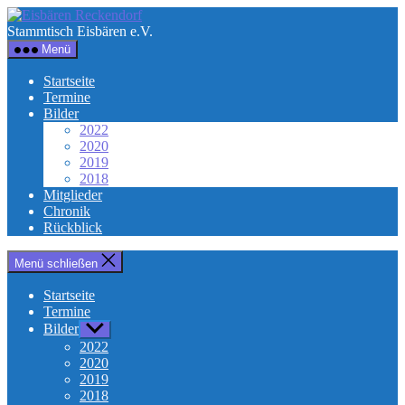
Direkt
Eisbären
zum
Reckendorf
Stammtisch Eisbären e.V.
Inhalt
Menü
wechseln
Startseite
Termine
Bilder
2022
2020
2019
2018
Mitglieder
Chronik
Rückblick
Menü schließen
Startseite
Termine
Bilder
Untermenü
anzeigen
2022
2020
2019
2018